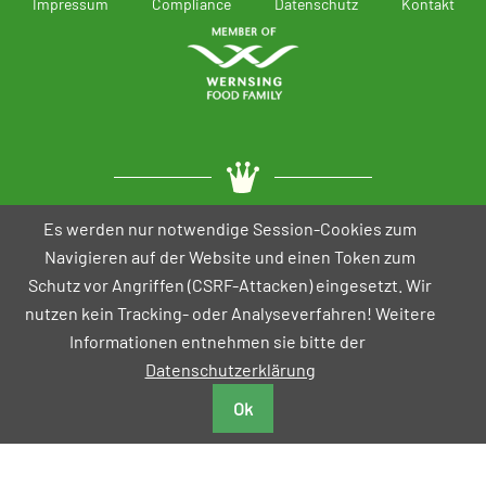
Impressum
Compliance
Datenschutz
Kontakt
Es werden nur notwendige Session-Cookies zum
Navigieren auf der Website und einen Token zum
Telefon: +49 4191 501-0
Schutz vor Angriffen (CSRF-Attacken) eingesetzt. Wir
Telefax: +49 4191 501-216
nutzen kein Tracking- oder Analyseverfahren! Weitere
E-Mail: info@popp-feinkost.de
Internet: www.popp-feinkost.de
Informationen entnehmen sie bitte der
Datenschutzerklärung
Popp Feinkost GmbH
Carl-Benz-Str. 3
Ok
24568 Kaltenkirchen
Deutschland